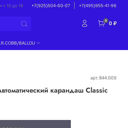
 с 10 до 18
+7(925)504-60-07
+7(495)955-41-96
0
0 ₽
.R.COBB/BALLOU
арт.
844.009
втоматический карандаш Classic