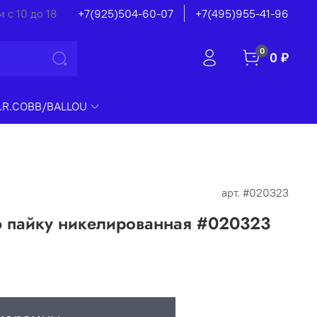
 с 10 до 18
+7(925)504-60-07
+7(495)955-41-96
0
0 ₽
.R.COBB/BALLOU
арт.
#020323
ю пайку никелированная #020323