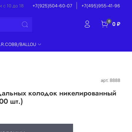
 с 10 до 18
+7(925)504-60-07
+7(495)955-41-96
0
0 ₽
.R.COBB/BALLOU
арт.
8888
дальных колодок никелированный
00 шт.)