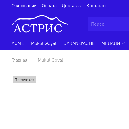
О компании
Оплата
Доставка
Контакты
ACME
Mukul Goyal
CARAN d'ACHE
МЕДАЛИ
Главная
Mukul Goyal
Предзаказ