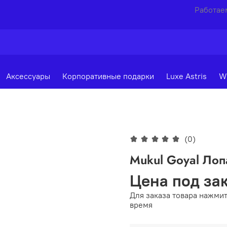
Работаем
Аксессуары
Корпоративные подарки
Luxe Astris
W
(0)
Mukul Goyal Ло
Цена под за
Для заказа товара нажмит
время