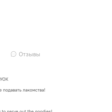
Отзывы
КУОК
ые подавать лакомства!
y to serve out the goodies!