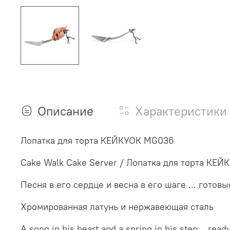
Описание
Характеристики
Лопатка для торта КЕЙКУОК MG036
Cake Walk Cake Server / Лопатка для торта КЕЙ
Песня в его сердце и весна в его шаге ... готов
Хромированная латунь и нержавеющая сталь
A song in his heart and a spring in his step… read