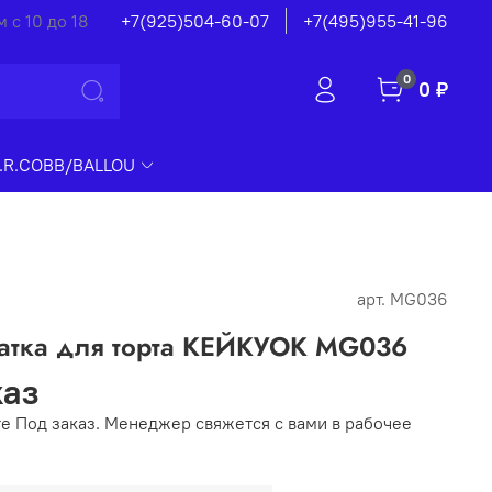
 с 10 до 18
+7(925)504-60-07
+7(495)955-41-96
0
0 ₽
.R.COBB/BALLOU
арт.
MG036
патка для торта КЕЙКУОК MG036
каз
е Под заказ. Менеджер свяжется с вами в рабочее