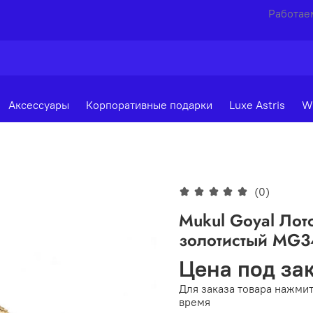
Работаем
Аксессуары
Корпоративные подарки
Luxe Astris
W
(0)
Mukul Goyal Лот
золотистый MG3
Цена под за
Для заказа товара нажмит
время