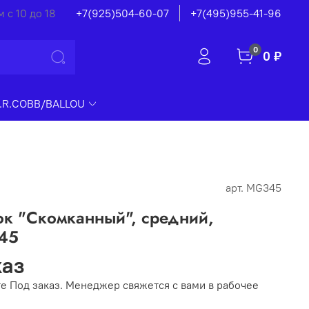
 с 10 до 18
+7(925)504-60-07
+7(495)955-41-96
0
0 ₽
.R.COBB/BALLOU
арт.
MG345
ок "Скомканный", средний,
45
каз
е Под заказ. Менеджер свяжется с вами в рабочее