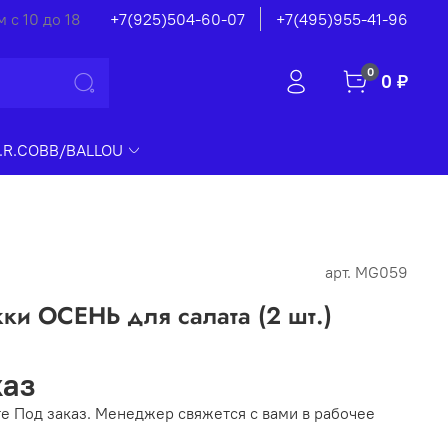
 с 10 до 18
+7(925)504-60-07
+7(495)955-41-96
0
0 ₽
.R.COBB/BALLOU
арт.
MG059
ки ОСЕНЬ для салата (2 шт.)
каз
е Под заказ. Менеджер свяжется с вами в рабочее