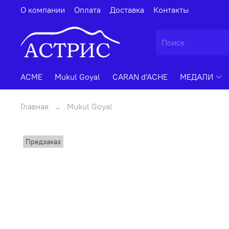
О компании
Оплата
Доставка
Контакты
ACME
Mukul Goyal
CARAN d'ACHE
МЕДАЛИ
Главная
Mukul Goyal
Предзаказ