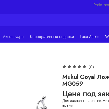
Работаем
Аксессуары
Корпоративные подарки
Luxe Astris
W
(0)
Mukul Goyal Лож
MG059
Цена под за
Для заказа товара нажмит
время