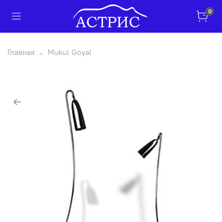
0
Главная
Mukul Goyal