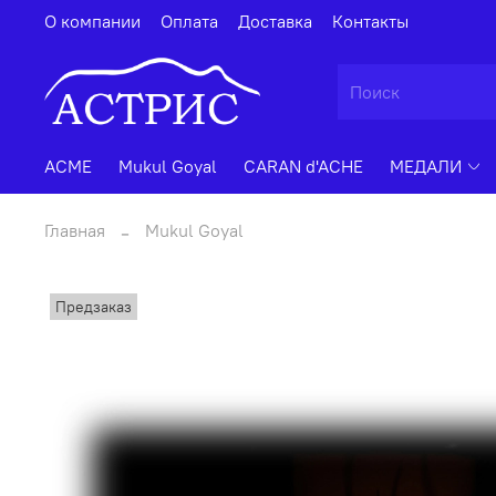
О компании
Оплата
Доставка
Контакты
ACME
Mukul Goyal
CARAN d'ACHE
МЕДАЛИ
Главная
Mukul Goyal
Предзаказ