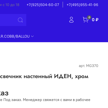
 с 10 до 18
+7(925)504-60-07
+7(495)955-41-96
0
0 ₽
.R.COBB/BALLOU
арт.
MG370
дсвечник настенный ИДЕН, хром
каз
е Под заказ. Менеджер свяжется с вами в рабочее