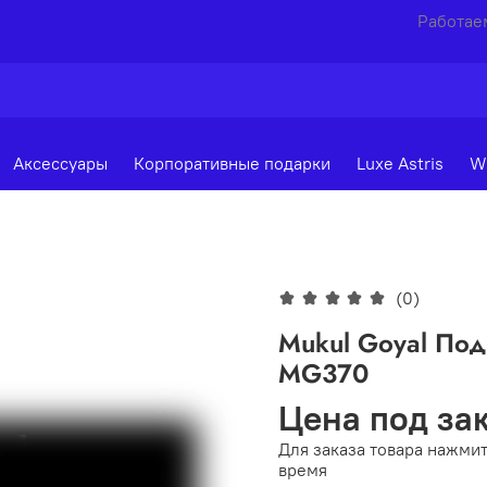
Работаем
Аксессуары
Корпоративные подарки
Luxe Astris
W
(0)
Mukul Goyal По
MG370
Цена под за
Для заказа товара нажмит
время