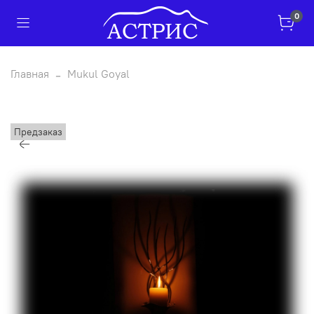
0
Главная
Mukul Goyal
Предзаказ