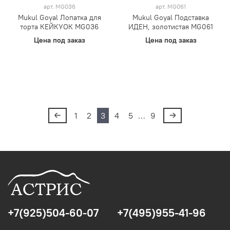
арт.
MG036
арт.
MG061
Mukul Goyal Лопатка для
Mukul Goyal Подставка
торта КЕЙКУОК MG036
ИДЕН, золотистая MG061
Цена под заказ
Цена под заказ
1
2
3
4
5
…
9
+7(925)504-60-07
+7(495)955-41-96